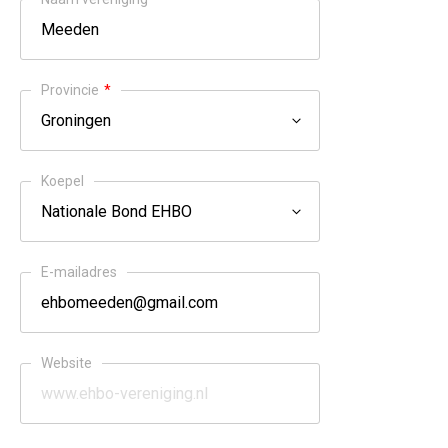
Provincie
*
Koepel
E-mailadres
Website