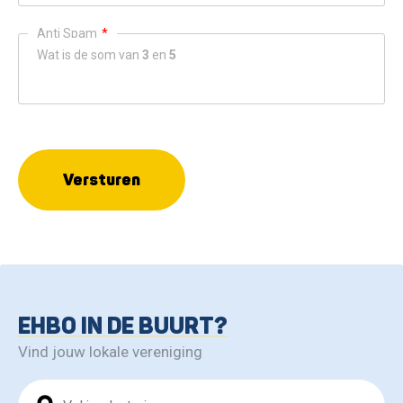
Anti Spam
*
Wat is de som van
3
en
5
Versturen
EHBO IN DE BUURT?
Vind jouw lokale vereniging