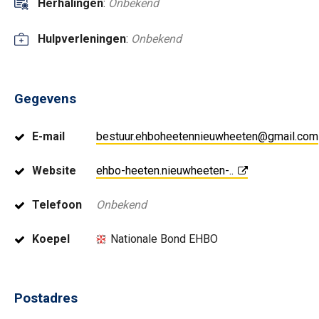
Herhalingen
:
Onbekend
Hulpverleningen
:
Onbekend
Gegevens
E-mail
bestuur.ehboheetennieuwheeten@gmail.com
Website
ehbo-heeten.nieuwheeten-..
Telefoon
Onbekend
Koepel
Nationale Bond EHBO
Postadres