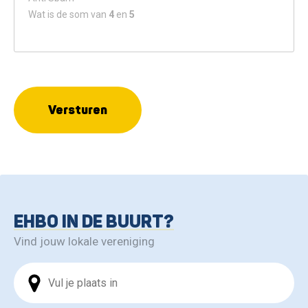
Wat is de som van
4
en
5
Versturen
EHBO IN DE BUURT?
Vind jouw lokale vereniging