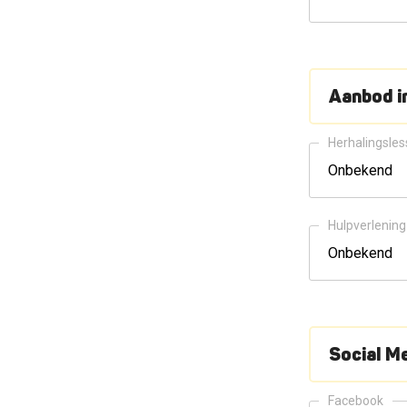
Aanbod i
Herhalingsle
Hulpverlening
Social M
Facebook