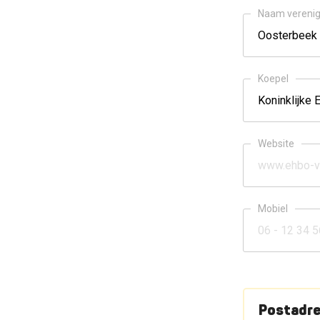
Naam verenig
Koepel
Website
Mobiel
Postadr