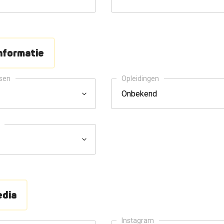
nformatie
ssen
Opleidingen
edia
Instagram