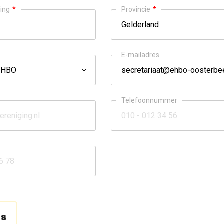
ing
*
Provincie
*
E-mailadres
Telefoonnummer
es