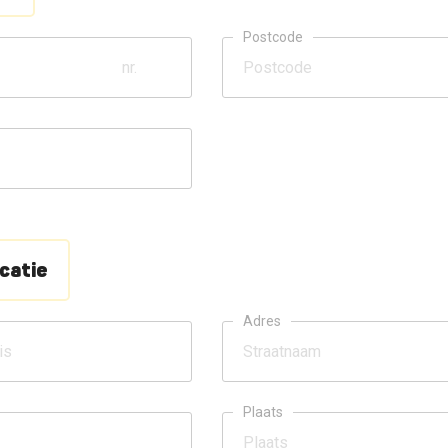
Postcode
catie
Adres
Plaats