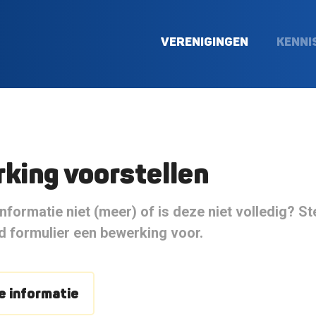
VERENIGINGEN
KENNI
king voorstellen
nformatie niet (meer) of is deze niet volledig? S
 formulier een bewerking voor.
 informatie