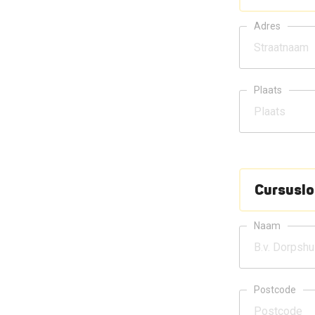
Adres
Plaats
Cursuslo
Naam
Postcode