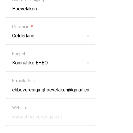
Provincie
*
Koepel
E-mailadres
Website