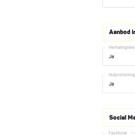
Aanbod i
Herhalingsle
Hulpverlening
Social M
Facebook