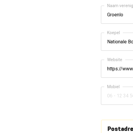
Naam verenig
Koepel
Website
Mobiel
Postadr