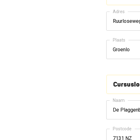
Adres
Plaats
Cursuslo
Naam
Postcode