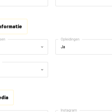
nformatie
ssen
Opleidingen
edia
Instagram