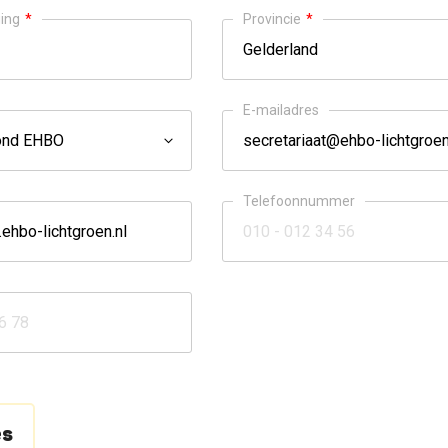
ing
*
Provincie
*
E-mailadres
Telefoonnummer
es