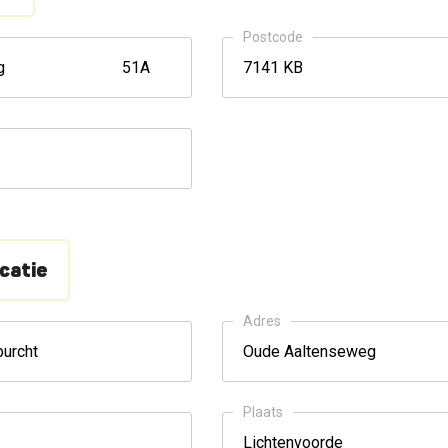
Postcode
catie
Adres
Plaats