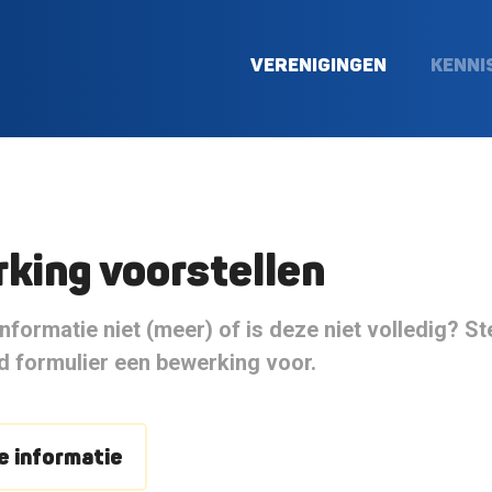
VERENIGINGEN
KENNI
king voorstellen
nformatie niet (meer) of is deze niet volledig? S
 formulier een bewerking voor.
 informatie